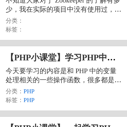
不知道大家对于 Zookeeper 的了解有多
少，我在实际的项目中没有使用过，但
是之前学过一点。因此，今天我们只来
分类：
看看 PHP 中关于 Zookeeper 的扩展相
标签：
关函数的使用，不会涉及更加深入的
Zookeeper 相关概念和细节的研究。
【PHP小课堂】学习PHP中的变量处理相关操作
今天要学习的内容是和 PHP 中的变量
处理相关的一些操作函数，很多都是在
之前的文章中已经学习过的内容，所以
分类：
PHP
也比较简单好理解。当然，这个简单和
标签：
PHP
好理解也是建立在我们之前已经学习或
接触过相关的内容的前提下才能感受到
的，比如说我们变量的自动转换之类的