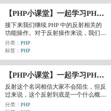
【PHP小课堂】一起学习PHP中的反射（二）
接下来我们继续 PHP 中的反射相关的
功能操作。对于反射操作来说，我们主
要是要获取类或者对象中的那些已定义
分类：
PHP
的数据信息，这些信息如果不通过反射
标签：
PHP
的话，正常情况下我们是很难获取到
的，通过反射功能，就可以方便地对一
个类或对象进行剖析，从而帮助我们实
【PHP小课堂】一起学习PHP中的反射（一）
现各种功能。
反射这个名词相信大家不会陌生，但反
过来说，这个反射到底是一个什么概念
呢？其实反射，就是通过一些方法函
分类：
PHP
数，来获得一个类或者一个实例化对象