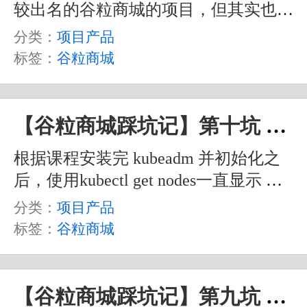
较出名的谷粒商城的项目，但其实也不
算是完全的做完。之前遇到的一些坑也
分类：
项目产品
都在之前的文章中写过了，不过其实还
标签：
谷粒商城
是有一些其它问题。比如说各种版本依
赖，最简单直接方法其实就是用我的
pom 文件。另外，maven也用我这里提
【谷粒商城踩坑记】第十坑 K8S一直not ready问题
供的，都在下面的 Gitee 的链接里，代
根据课程安装完 kubeadm 并初始化之
码、数据库、一些工具都放在里面了，
后，使用kubectl get nodes一直显示 Not
大家可以参考下载。
Ready ，于是根据弹幕，使用这个命令
分类：
项目产品
查看报错。
标签：
谷粒商城
【谷粒商城踩坑记】第九坑 seata报错问题处理