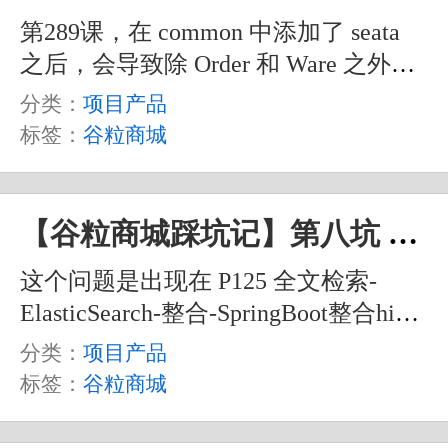
第289课，在 common 中添加了 seata
之后，会导致除 Order 和 Ware 之外的
其它服务无法启动。报错内容如下：
分类：
项目产品
标签：
谷粒商城
【谷粒商城踩坑记】第八坑 创建不了 Bean 问题解决
这个问题是出现在 P125 全文检索-
ElasticSearch-整合-SpringBoot整合high-
level-client 中的。在编写完测试代码并
分类：
项目产品
执行时，报出这样一个错误。
标签：
谷粒商城