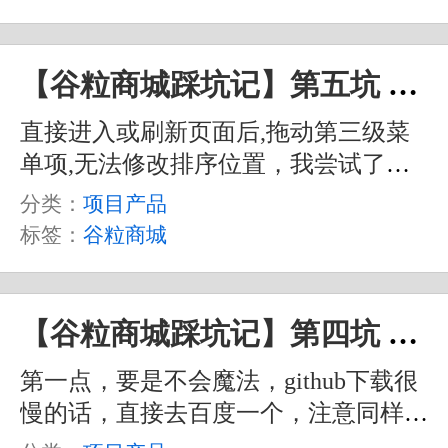
【谷粒商城踩坑记】第五坑 拖拽组件三级菜单拖不了问题
直接进入或刷新页面后,拖动第三级菜
单项,无法修改排序位置，我尝试了直
接用源码包中提供的老师的代码也不
分类：
项目产品
行，本身就有这个小 Bug ，或者说是
标签：
谷粒商城
其它什么地方有问题。
【谷粒商城踩坑记】第四坑 nacos 闪退问题
第一点，要是不会魔法，github下载很
慢的话，直接去百度一个，注意同样是
要相同版本的。教程里的是 1.1.3 的