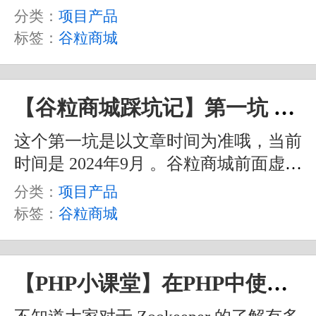
分类：
项目产品
标签：
谷粒商城
【谷粒商城踩坑记】第一坑 Docker镜像问题
这个第一坑是以文章时间为准哦，当前
时间是 2024年9月 。谷粒商城前面虚拟
机部分基本没什么问题，可能会有的就
分类：
项目产品
是 YUM 换源的问题，毕竟 CentOS7 早
标签：
谷粒商城
已停止支持了。不过这个不是什么大问
题。而在 Docker 部分，则是碰了一个
困扰了半天的问题。
【PHP小课堂】在PHP中使用Zookeeper