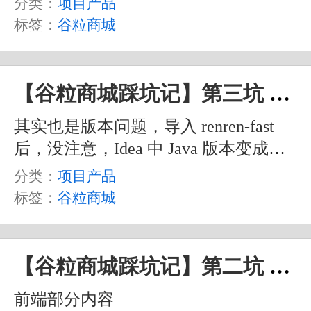
分类：
项目产品
windows版本 Nacos ，如果是 Mac 电脑
标签：
谷粒商城
自己找找吧。
【谷粒商城踩坑记】第三坑 renren-fast中maven爆红
其实也是版本问题，导入 renren-fast
后，没注意，Idea 中 Java 版本变成默
认的 22 了，需要手动切换到 1.8 ，同
分类：
项目产品
时，和视频教程中其他项目一样，
标签：
谷粒商城
Maven 最好也使用下载的那个指定版
本，也就是 3.6.1 这个也需要在 Idea 中
指定一下，不要使用 Idea 默认的高版
【谷粒商城踩坑记】第二坑 renren-fast-vue的node-sass问题
本的 Maven 。
前端部分内容