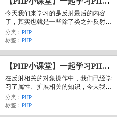
【PHP小课堂】一起学习PHP中的反射（四）
知识。大家在学习的过程中，如果有疑
今天我们来学习的是反射最后的内容
问，可以翻阅之前的文章或视频，或者
了，其实也就是一些除了类之外反射相
自己查阅相关的资料。
关的一些操作，包括反射普通方法函
分类：
PHP
数、获得函数的参数、生成器反射、对
标签：
PHP
象反射之类的内容。话不多说，我们一
个一个的来看一下。当然，在这之前，
我们还是要准备一下我们的测试代码。
【PHP小课堂】一起学习PHP中的反射（三）
在反射相关的对象操作中，我们已经学
习了属性、扩展相关的知识，今天我们
要学习的是整个 ReflectionClass 对象中
分类：
PHP
剩余的一些方法以及对于反射的类中的
标签：
PHP
方法相关的操作。