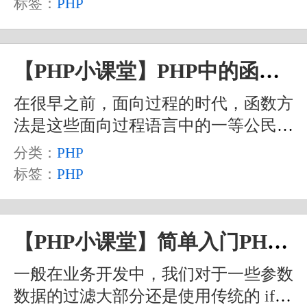
标签：
PHP
中的一些信息。当然，更重要的是，它
可以是在运行时来动态获取这些信息
的。这样的话，有很多功能就可以通过
【PHP小课堂】PHP中的函数相关处理方法学习
反射来实现了。比如说 Java 中的注
在很早之前，面向过程的时代，函数方
解，在一些 PHP 的框架中，要实现类
法是这些面向过程语言中的一等公民。
似的注解功能，就是通过反射来获得注
在进步到面向对象之后，函数依然有着
释中的信息来实现的。大家可以参考
分类：
PHP
举足轻重的地位，它在类中成为了方
Hyperf 框架中的注解功能。
标签：
PHP
法，但本质上，方法就是类的内部的一
个函数。一般地，我们会将类外部定义
的 function 称为函数，而将类的内部定
【PHP小课堂】简单入门PHP中的过滤器相关函数
义的 function 称为方法。我们的 PHP
一般在业务开发中，我们对于一些参数
也是从面向过程语言发展成为面向对象
数据的过滤大部分还是使用传统的 if
语言的一门编程语言，所以函数方法的