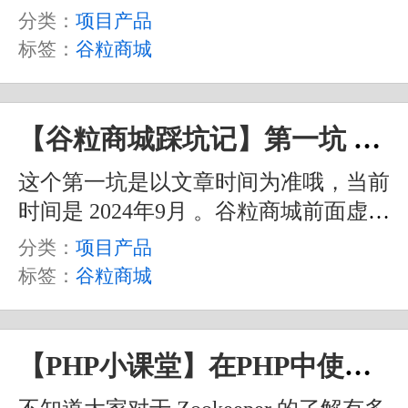
分类：
项目产品
标签：
谷粒商城
【谷粒商城踩坑记】第一坑 Docker镜像问题
这个第一坑是以文章时间为准哦，当前
时间是 2024年9月 。谷粒商城前面虚拟
机部分基本没什么问题，可能会有的就
分类：
项目产品
是 YUM 换源的问题，毕竟 CentOS7 早
标签：
谷粒商城
已停止支持了。不过这个不是什么大问
题。而在 Docker 部分，则是碰了一个
困扰了半天的问题。
【PHP小课堂】在PHP中使用Zookeeper