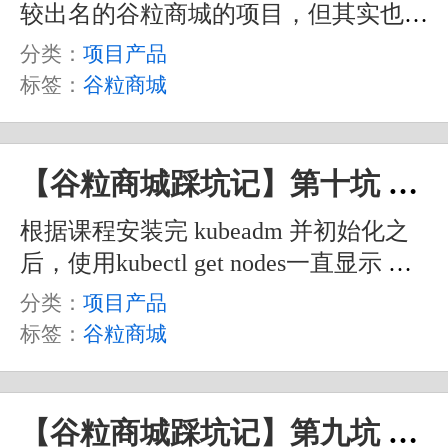
较出名的谷粒商城的项目，但其实也不
算是完全的做完。之前遇到的一些坑也
分类：
项目产品
都在之前的文章中写过了，不过其实还
标签：
谷粒商城
是有一些其它问题。比如说各种版本依
赖，最简单直接方法其实就是用我的
pom 文件。另外，maven也用我这里提
【谷粒商城踩坑记】第十坑 K8S一直not ready问题
供的，都在下面的 Gitee 的链接里，代
根据课程安装完 kubeadm 并初始化之
码、数据库、一些工具都放在里面了，
后，使用kubectl get nodes一直显示 Not
大家可以参考下载。
Ready ，于是根据弹幕，使用这个命令
分类：
项目产品
查看报错。
标签：
谷粒商城
【谷粒商城踩坑记】第九坑 seata报错问题处理