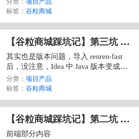
分类：
项目产品
windows版本 Nacos ，如果是 Mac 电脑
标签：
谷粒商城
自己找找吧。
【谷粒商城踩坑记】第三坑 renren-fast中maven爆红
其实也是版本问题，导入 renren-fast
后，没注意，Idea 中 Java 版本变成默
认的 22 了，需要手动切换到 1.8 ，同
分类：
项目产品
时，和视频教程中其他项目一样，
标签：
谷粒商城
Maven 最好也使用下载的那个指定版
本，也就是 3.6.1 这个也需要在 Idea 中
指定一下，不要使用 Idea 默认的高版
【谷粒商城踩坑记】第二坑 renren-fast-vue的node-sass问题
本的 Maven 。
前端部分内容