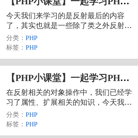
【PHP小课堂】一起学习PHP中的反射（四）
知识。大家在学习的过程中，如果有疑
今天我们来学习的是反射最后的内容
问，可以翻阅之前的文章或视频，或者
了，其实也就是一些除了类之外反射相
自己查阅相关的资料。
关的一些操作，包括反射普通方法函
分类：
PHP
数、获得函数的参数、生成器反射、对
标签：
PHP
象反射之类的内容。话不多说，我们一
个一个的来看一下。当然，在这之前，
我们还是要准备一下我们的测试代码。
【PHP小课堂】一起学习PHP中的反射（三）
在反射相关的对象操作中，我们已经学
习了属性、扩展相关的知识，今天我们
要学习的是整个 ReflectionClass 对象中
分类：
PHP
剩余的一些方法以及对于反射的类中的
标签：
PHP
方法相关的操作。