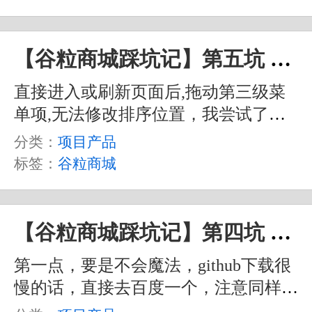
【谷粒商城踩坑记】第五坑 拖拽组件三级菜单拖不了问题
直接进入或刷新页面后,拖动第三级菜
单项,无法修改排序位置，我尝试了直
接用源码包中提供的老师的代码也不
分类：
项目产品
行，本身就有这个小 Bug ，或者说是
标签：
谷粒商城
其它什么地方有问题。
【谷粒商城踩坑记】第四坑 nacos 闪退问题
第一点，要是不会魔法，github下载很
慢的话，直接去百度一个，注意同样是
要相同版本的。教程里的是 1.1.3 的