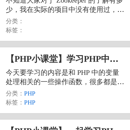
不知道大家对于 Zookeeper 的了解有多
少，我在实际的项目中没有使用过，但
是之前学过一点。因此，今天我们只来
分类：
看看 PHP 中关于 Zookeeper 的扩展相
标签：
关函数的使用，不会涉及更加深入的
Zookeeper 相关概念和细节的研究。
【PHP小课堂】学习PHP中的变量处理相关操作
今天要学习的内容是和 PHP 中的变量
处理相关的一些操作函数，很多都是在
之前的文章中已经学习过的内容，所以
分类：
PHP
也比较简单好理解。当然，这个简单和
标签：
PHP
好理解也是建立在我们之前已经学习或
接触过相关的内容的前提下才能感受到
的，比如说我们变量的自动转换之类的