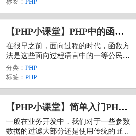
标签：
PHP
中的一些信息。当然，更重要的是，它
可以是在运行时来动态获取这些信息
的。这样的话，有很多功能就可以通过
【PHP小课堂】PHP中的函数相关处理方法学习
反射来实现了。比如说 Java 中的注
在很早之前，面向过程的时代，函数方
解，在一些 PHP 的框架中，要实现类
法是这些面向过程语言中的一等公民。
似的注解功能，就是通过反射来获得注
在进步到面向对象之后，函数依然有着
释中的信息来实现的。大家可以参考
分类：
PHP
举足轻重的地位，它在类中成为了方
Hyperf 框架中的注解功能。
标签：
PHP
法，但本质上，方法就是类的内部的一
个函数。一般地，我们会将类外部定义
的 function 称为函数，而将类的内部定
【PHP小课堂】简单入门PHP中的过滤器相关函数
义的 function 称为方法。我们的 PHP
一般在业务开发中，我们对于一些参数
也是从面向过程语言发展成为面向对象
数据的过滤大部分还是使用传统的 if
语言的一门编程语言，所以函数方法的