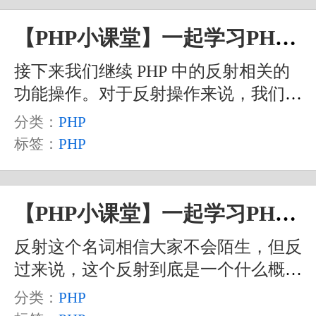
【PHP小课堂】一起学习PHP中的反射（二）
接下来我们继续 PHP 中的反射相关的
功能操作。对于反射操作来说，我们主
要是要获取类或者对象中的那些已定义
分类：
PHP
的数据信息，这些信息如果不通过反射
标签：
PHP
的话，正常情况下我们是很难获取到
的，通过反射功能，就可以方便地对一
个类或对象进行剖析，从而帮助我们实
【PHP小课堂】一起学习PHP中的反射（一）
现各种功能。
反射这个名词相信大家不会陌生，但反
过来说，这个反射到底是一个什么概念
呢？其实反射，就是通过一些方法函
分类：
PHP
数，来获得一个类或者一个实例化对象