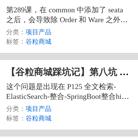
第289课，在 common 中添加了 seata
之后，会导致除 Order 和 Ware 之外的
其它服务无法启动。报错内容如下：
分类：
项目产品
标签：
谷粒商城
【谷粒商城踩坑记】第八坑 创建不了 Bean 问题解决
这个问题是出现在 P125 全文检索-
ElasticSearch-整合-SpringBoot整合high-
level-client 中的。在编写完测试代码并
分类：
项目产品
执行时，报出这样一个错误。
标签：
谷粒商城